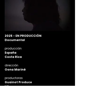
2025 - EN PRODUCCIÓN
Documental
producción
España
Costa Rica
dirección
Oona Mariné
productoras
Guainot Produce​
Lilicar
Oona Films
producción ejecutiva
Iris Ladrero