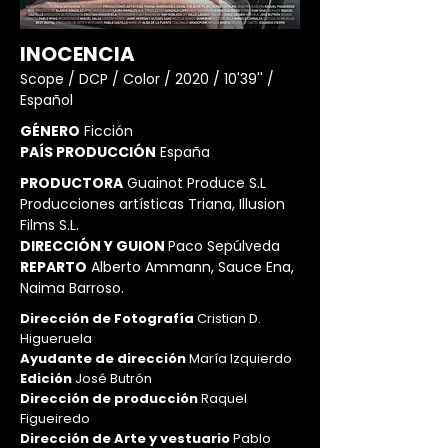
INOCENCIA
Scope / DCP / Color / 2020 / 10'39'' /
Español
GÉNERO
Ficción
PAÍS PRODUCCIÓN
España
PRODUCTORA
Guainot Produce S.L
Producciones artísticas Triana, Illusion
Films S.L.
DIRECCIÓN Y GUION
Paco Sepúlveda
REPARTO
Alberto Ammann, Sauce Ena,
Naima Barroso.
Dirección de Fotografía
Cristian D.
Higueruela
Ayudante de dirección
María Izquierdo
Edición
José Butrón
Dirección de producción
Raquel
Figueiredo
Dirección de Arte y vestuario
Pablo