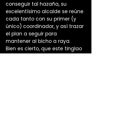
conseguir tal hazaña, su
excelentísimo alcalde se reúne
cada tanto con su primer (y
único) coordinador, y así trazar
el plan a seguir para
mantener al bicho a raya.
Bien es cierto, que este tinglao
les ha pillado desprevenidos,
pues el equipo de gobierno, que
forman ellos dos (y de vez en
cuando se asoma la
limpiadora), tenían otros planes
para estas fechas: Limpiar el
pueblo de nombres impropios
que gobiernan sus calles.
Pero... ¿cómo hace este
excelentísimo equipo de